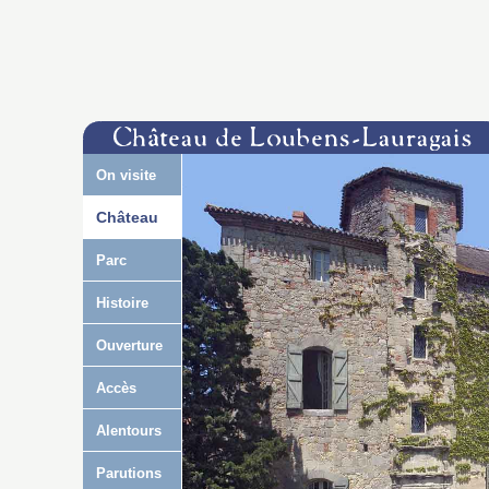
On visite
Château
Parc
Histoire
Ouverture
Accès
Alentours
Parutions