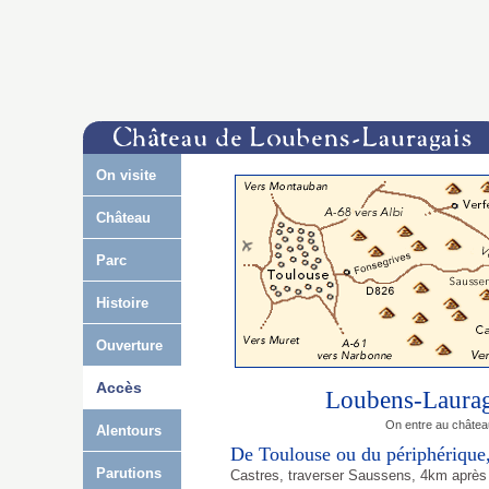
On visite
Château
Parc
Histoire
Ouverture
Accès
Loubens-Lauraga
On entre au château
Alentours
De Toulouse ou du périphérique
Parutions
Castres, traverser Saussens, 4km après 