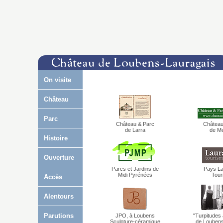
On visite
Château
Parc
Château & Parc
Château
de Larra
de Me
Histoire
Ouverture
Parcs et Jardins de
Pays La
Midi Pyrénées
Tour
Accès
Alentours
Parutions
JPO, à Loubens
"Turpitudes
Sculpture-céramique
...de Louben