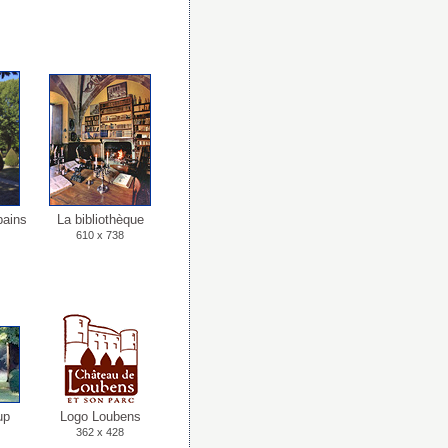
bains
La bibliothèque
610 x 738
up
Logo Loubens
362 x 428