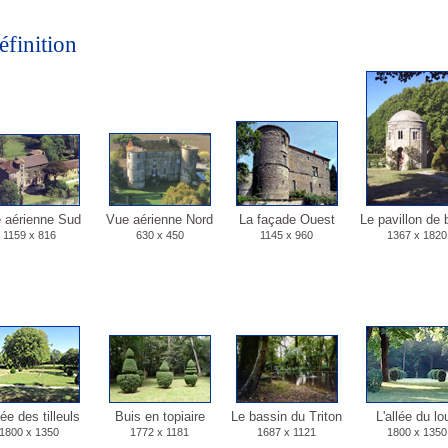
éfinition
 aérienne Sud
Vue aérienne Nord
La façade Ouest
Le pavillon de 
1159 x 816
630 x 450
1145 x 960
1367 x 1820
lée des tilleuls
Buis en topiaire
Le bassin du Triton
L'allée du lo
1800 x 1350
1772 x 1181
1687 x 1121
1800 x 1350